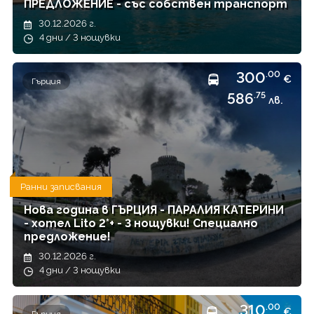
ПРЕДЛОЖЕНИЕ - със собствен транспорт
30.12.2026 г.
4 дни / 3 нощувки
300
.00
€
Гърция
586
.75
лв.
Ранни записвания
Нова година в ГЪРЦИЯ - ПАРАЛИЯ КАТЕРИНИ
- хотел Lito 2*+ - 3 нощувки! Специално
предложение!
30.12.2026 г.
4 дни / 3 нощувки
310
.00
€