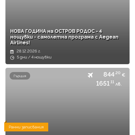
НОВА ГОДИНА на ОСТРОВ РОДОС - 4
нощувки - самолетна програма с Aegean
Airlines!
28.12.2026 г.
5 дни / 4 нощувки
844
.20
€
Гърция
1651
.11
лв.
Ранни записвания