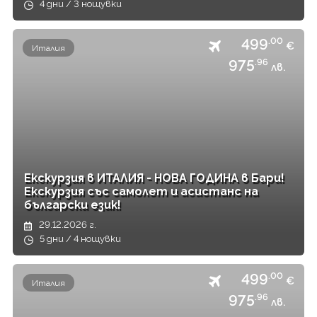
4 дни / 3 нощувки
499
.00
€
Италия
975
.96
лв.
Екскурзия в ИТАЛИЯ - НОВА ГОДИНА в Бари!
Екскурзия със самолет и асистанс на
български език!
29.12.2026 г.
5 дни / 4 нощувки
499
.00
€
Италия
975
.96
лв.