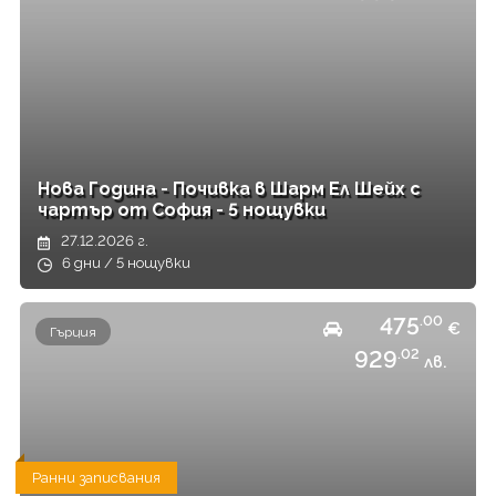
Нова Година - Почивка в Шарм Ел Шейх с
чартър от София - 5 нощувки
27.12.2026 г.
6 дни / 5 нощувки
475
.00
€
Гърция
929
.02
лв.
Ранни записвания