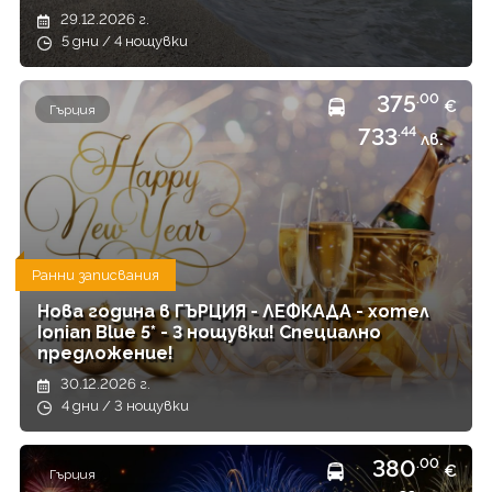
29.12.2026 г.
5 дни / 4 нощувки
375
.00
€
Гърция
733
.44
лв.
Ранни записвания
Нова година в ГЪРЦИЯ - ЛЕФКАДА - хотел
Ionian Blue 5* - 3 нощувки! Специално
предложение!
30.12.2026 г.
4 дни / 3 нощувки
380
.00
€
Гърция