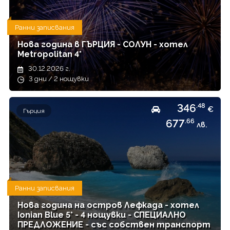
Ранни записвания
Нова година в ГЪРЦИЯ - СОЛУН - хотел
Metropolitan 4*
30.12.2026 г.
3 дни / 2 нощувки
346
.48
€
Гърция
677
.66
лв.
Ранни записвания
Нова година на остров Лефкада - хотел
Ionian Blue 5* - 4 нощувки - СПЕЦИАЛНО
ПРЕДЛОЖЕНИЕ - със собствен транспорт