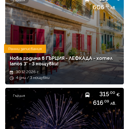
Гърция
606
.31
лв.
Ранни записвания
Нова година в ГЪРЦИЯ - ЛЕФКАДА - хотел
Ianos 3* - 3 нощувки!
30.12.2026 г.
4 дни / 3 нощувки
315
.00
€
Гърция
616
.09
лв.