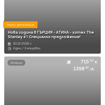
Ранни записвания
Нова година в ГЪРЦИЯ - АТИНА - хотел The
Stanley 4*! Специално предложение!
30.12.2026 г.
4 дни / 3 нощувки
715
.00
€
Испания
1398
.42
лв.