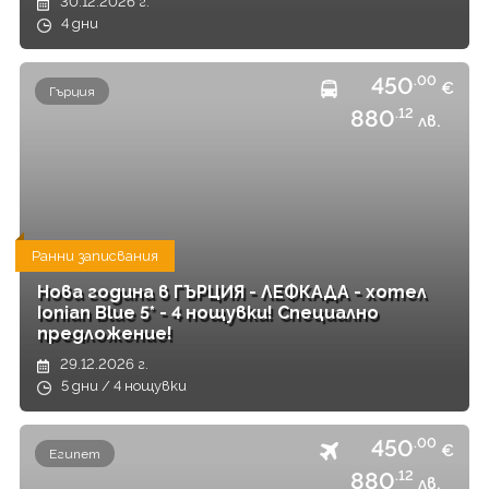
30.12.2026 г.
4 дни
450
.00
€
Гърция
880
.12
лв.
Ранни записвания
Нова година в ГЪРЦИЯ - ЛЕФКАДА - хотел
Ionian Blue 5* - 4 нощувки! Специално
предложение!
29.12.2026 г.
5 дни / 4 нощувки
450
.00
€
Египет
880
.12
лв.