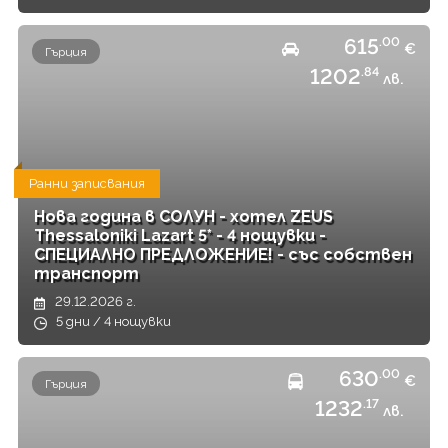
615
.00
€
Гърция
1202
.84
лв.
Ранни записвания
Нова година в СОЛУН - хотел ZEUS
Thessaloniki Lazart 5* - 4 нощувки -
СПЕЦИАЛНО ПРЕДЛОЖЕНИЕ! - със собствен
транспорт
29.12.2026 г.
5 дни / 4 нощувки
630
.00
€
Гърция
1232
.17
лв.