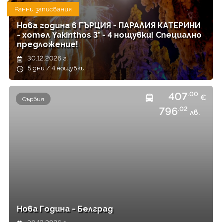
Ранни записвания
Нова година в ГЪРЦИЯ - ПАРАЛИЯ КАТЕРИНИ
- хотел Yakinthos 3* - 4 нощувки! Специално
предложение!
30.12.2026 г.
5 дни / 4 нощувки
407
.00
€
Сърбия
796
.02
лв.
Нова Година - Белград