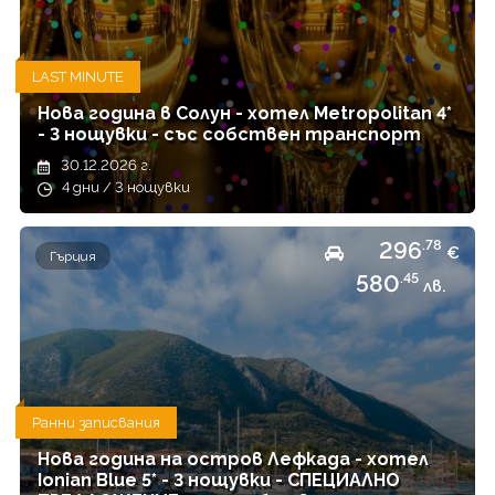
LAST MINUTE
Нова година в Солун - хотел Metropolitan 4*
- 3 нощувки - със собствен транспорт
30.12.2026 г.
4 дни / 3 нощувки
296
.78
€
Гърция
580
.45
лв.
Ранни записвания
Нова година на остров Лефкада - хотел
Ionian Blue 5* - 3 нощувки - СПЕЦИАЛНО