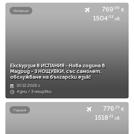
769
.00
€
Испания
1504
.03
лв.
Екскурзия в ИСПАНИЯ - Нова година в
Мадрид - 3 НОЩУВКИ, със самолет,
обслужване на български език!
30.12.2026 г.
4 дни / 3 нощувки
776
.25
€
Гърция
1518
.21
лв.