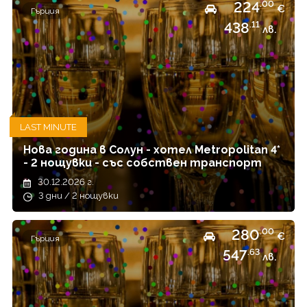
224
.00
Япония
€
Гърция
438
.11
лв.
LAST MINUTE
Нова година в Солун - хотел Metropolitan 4*
- 2 нощувки - със собствен транспорт
30.12.2026 г.
3 дни / 2 нощувки
280
.00
€
Гърция
547
.63
лв.