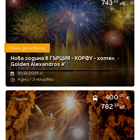
743
.22
лв.
Ранни записвания
Нова година в ГЪРЦИЯ - КОРФУ - хотел
Golden Alexandros 4*
30.12.2026 г.
4 дни / 3 нощувки
400
.00
€
Гърция
782
.33
лв.