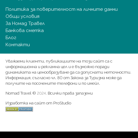
Политика за поверителност на личните данни
Общи условия
За Номад Травел
Банкова сметка
Блог
Контакти
Уважаеми клиенти, публикациите на този сайт са с
информационна и рекламна цел и е възможно поради
динамиката на ценообразуване да са допуснати неточности.
Информация, съгласно чл. 80 от Закона за Туризма може да
получите на посочените телефони и по имейл.
Nomad Travel ©
. Всички права запазени
2024
Изработка на сайт от ProStudio