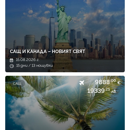
Япония
САЩ И КАНАДА – НОВИЯТ СВЯТ
15.08.2026 г.
15 дни / 13 нощувки
9888
.00
€
САЩ
19339
.25
лв.