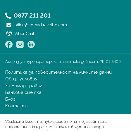
0877 211 201
office@nomadtravelbg.com
Viber Chat
Лиценз за туроператорска и агентска дейност:
РК-01-8409
Политика за поверителност на личните данни
Общи условия
За Номад Травел
Банкова сметка
Блог
Контакти
Уважаеми клиенти, публикациите на този сайт са с
информационна и рекламна цел и е възможно поради