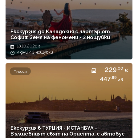
Екскурзия до Кападокия с чартър от
София: Земя на феномени - 3 нощувки
18.10.2026 г.
4 дни / 3 нощувки
229
.00
€
Турция
447
.89
лв.
Екскурзия в ТУРЦИЯ - ИСТАНБУЛ -
Вълшебният свят на Ориента, с автобус