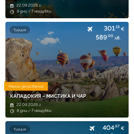
22.09.2026 г.
8 дни / 7 нощувки
301
.15
€
Турция
589
.00
лв.
Ранни записвания
КАПАДОКИЯ – МИСТИКА И ЧАР
22.09.2026 г.
8 дни / 7 нощувки
404
.67
€
Турция