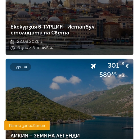
Екскурзия в ТУРЦИЯ - Истанбул,
столицата на Света
22.09.2026 г.
6 дни / 5 нощувки
301
.15
€
Турция
589
.00
лв.
Ранни записвания
ЛИКИЯ – ЗЕМЯ НА ЛЕГЕНДИ