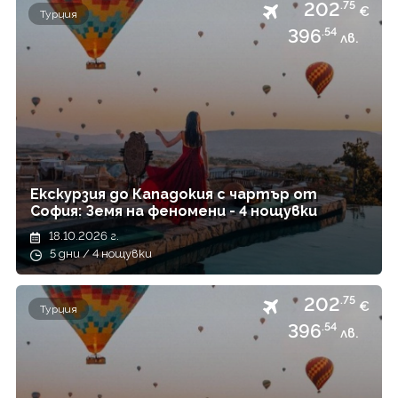
202
.75
Япония
€
Турция
396
.54
лв.
Екскурзия до Кападокия с чартър от
София: Земя на феномени - 4 нощувки
18.10.2026 г.
5 дни / 4 нощувки
202
.75
€
Турция
396
.54
лв.