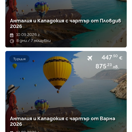
Анталия и Кападокия с чартър от Пловдив
2026
10.09.2026 г.
8 дни / 7 нощувки
447
.50
€
Турция
875
.23
лв.
Анталия и Кападокия с чартър от Варна
2026