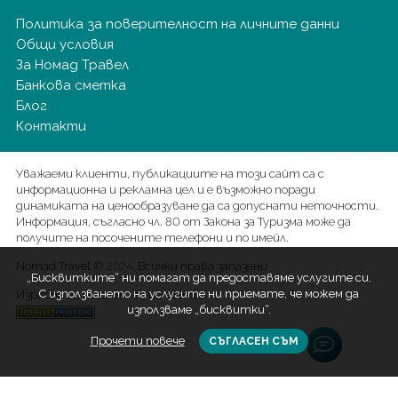
Политика за поверителност на личните данни
Общи условия
За Номад Травел
Банкова сметка
Блог
Контакти
Уважаеми клиенти, публикациите на този сайт са с
информационна и рекламна цел и е възможно поради
динамиката на ценообразуване да са допуснати неточности.
Информация, съгласно чл. 80 от Закона за Туризма може да
получите на посочените телефони и по имейл.
Nomad Travel ©
. Всички права запазени
2024
„Бисквитките“ ни помагат да предоставяме услугите си.
С използването на услугите ни приемате, че можем да
Изработка на сайт от ProStudio
използваме „бисквитки“.
Прочети повече
СЪГЛАСЕН СЪМ