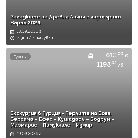
Загадките на Древна Ликия с чартър от
Варна 2026
13.09.2026 г.
8 дни / 7 нощувки
613
.00
€
Турция
1198
.92
лв.
Екскурзия в Турция - Перлите на Егея,
Бергама – Ефес – Кушадасъ – Бодрум –
Мармарис – Памуккале – Измир
19.09.2026 г.