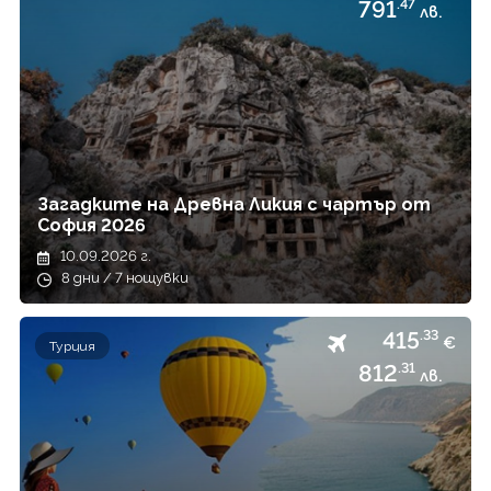
791
.47
лв.
Загадките на Древна Ликия с чартър от
София 2026
10.09.2026 г.
8 дни / 7 нощувки
415
.33
€
Турция
812
.31
лв.