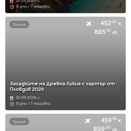
13.09.2026 г.
8 дни / 7 нощувки
452
.50
€
Турция
885
.01
лв.
Загадките на Древна Ликия с чартър от
Пловдив 2026
10.09.2026 г.
8 дни / 7 нощувки
459
.65
€
Турция
899
.00
лв.