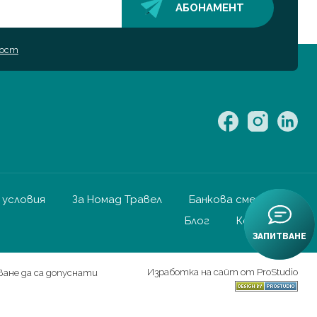
ност
условия
За Номад Травел
Банкова сметка
Блог
Контакти
ЗАПИТВАНЕ
Изработка на сайт от ProStudio
ване да са допуснати