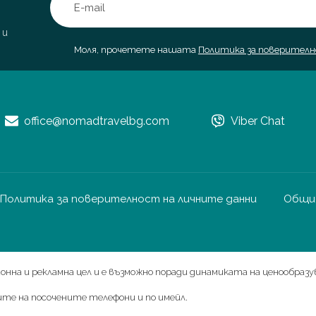
 и
Моля, прочетете нашата
Политика за поверител
office@nomadtravelbg.com
Viber Chat
Политика за поверителност на личните данни
Общи 
нна и рекламна цел и е възможно поради динамиката на ценообразу
чите на посочените телефони и по имейл.