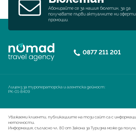
Абонирайте се за нашия бюлетин, за да
получавате първи актуалните ни оферти
промоции.
0877 211 201
Лиценз за туроператорска и агентска дейност:
РК-01-8409
Уважаеми клиенти, публикациите на този сайт са с информацио
неточности.
Информация, съгласно чл. 80 от Закона за Туризма може да полу