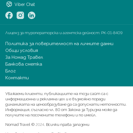
Япония
Viber Chat
Лиценз за туроператорска и агентска дейност:
РК-01-8409
Политика за поверителност на личните данни
Общи условия
За Номад Травел
Банкова сметка
Блог
Контакти
Уважаеми клиенти, публикациите на този сайт са с
информационна и рекламна цел и е възможно поради
динамиката на ценообразуване да са допуснати неточности.
Информация, съгласно чл. 80 от Закона за Туризма може да
получите на посочените телефони и по имейл.
Nomad Travel ©
. Всички права запазени
2024