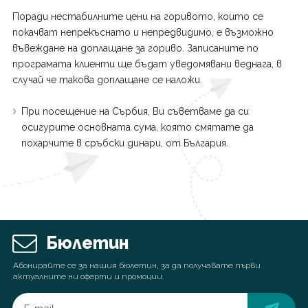
Поради нестабилните цени на горивото, които се
покачват непрекъснато и непредвидимо, е възможно
въвеждане на доплащане за гориво. Записаните по
програмата клиенти ще бъдат уведомявани веднага, в
случай че такова доплащане се наложи.
При посещение на Сърбия, Ви съветваме да си
осигурите основната сума, която смятате да
похарчите в сръбски динари, от България.
Бюлетин
Абонирайте се за нашия бюлетин, за да получавате първи
актуалните ни оферти и промоции.