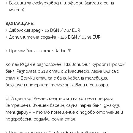
Бакшиш за екскурзовод и шофьори (заплаща се на
място).
ДОПЛАЩАНЕ:
Дяволския град - 15 BGN / 7.67 EUR
Допълнителна седалка - 125 BGN / 63.91 EUR
Пролом баня – хотел Radan 3*
Хотел Радан е разположен в живописния курорт Пролом
баня. Разполага с 213 стаи с 2 класически легла или със
спалня. Всички стаи са с баня, кабелна телевизия,
безжичен интернет, телефон, хавлии и сешоари.
СПА център: Уелнес центърът на хотела предлага
вътрешен и външен басейн, сауна, парна баня, джакузи,
тепидариум – топло помещение с подово отопление и
подгреваеми седалки, солна стая.
При посещение на Сърбия, Ви съветваме да си