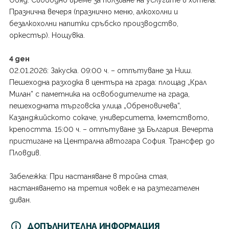
Обяд. Свободно време за ползване на услугите в хотела.
Празнична вечеря (празнично меню, алкохолни и
безалкохолни напитки сръбско производство,
оркестър). Нощувка.
4 ден
02.01.2026: Закуска. 09:00 ч. – отпътуване за Ниш.
Пешеходна разходка в центъра на града: площад „Крал
Милан” с паметника на освободителите на града,
пешеходната търговска улица „Обреновичева”,
Казанджийското сокаче, университета, кметството,
крепостта. 15:00 ч. – отпътуване за България. Вечерта
пристигане на Централна автогара София. Трансфер до
Пловдив.
Забележка: При настаняване в тройна стая,
настаняването на третия човек е на разтегателен
диван.
ДОПЪЛНИТЕЛНА ИНФОРМАЦИЯ