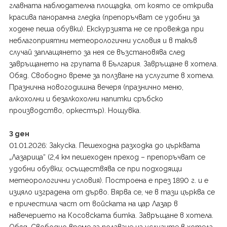
главната наблюдателна площадка, от която се открива
красива панорамна гледка (препоръчват се удобни за
ходене пеша обувки). Екскурзията не се провежда при
неблагоприятни метеорологични условия и в такъв
случай заплащянето за нея се възстановява след
завръщането на групата в България. Завръщане в хотела.
Обяд. Свободно време за ползване на услугите в хотела.
Празнична новогодишна вечеря (празнично меню,
алкохолни и безалкохолни напитки сръбско
производство, оркестър). Нощувка.
3 ден
01.01.2026: Закуска. Пешеходна разходка до църквата
„Лазарица“ (2,4 км пешеходен преход – препоръчват се
удобни обувки; осъществява се при подходящи
метеорологични условия). Построена е през 1890 г. и е
изцяло изградена от дърво. Вярва се, че в тази църква се
е причестила част от войската на цар Лазар в
навечерието на Косовската битка. Завръщане в хотела.