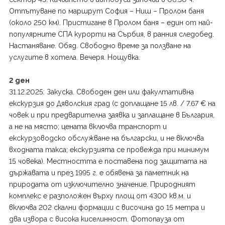
Отпътуване по маршрут София – Ниш – Пролом баня
(около 250 км). Пристигане в Пролом баня – един от най-
популярните СПА курорти на Сърбия, в ранния следобед.
Настаняване. Обяд. Свободно време за ползване на
услугите в хотела. Вечеря. Нощувка.
2 ден
31.12.2025: Закуска. Свободен ден или факултативна
екскурзия до Дяволския град (с доплащане 15 лв. / 7.67 € на
човек и при предварителна заявка и заплащане в България,
а не на място; цената включва транспорт и
екскурзоводско обслужване на български, и не включва
входната такса; екскурзията се провежда при минимум
15 човека). Местността е поставена под защитата на
държавата и през 1995 г. е обявена за паметник на
природата от изключително значение. Природният
комплекс е разположен върху площ от 4300 кв.м. и
включва 202 скални формации с височина до 15 метра и
два извора с висока киселинност. Фотопауза от