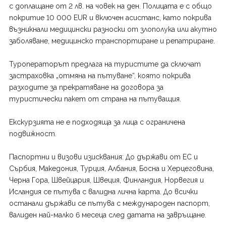
с доплащане от 2 лв. на човек на ден. Полицата е с общо
покритие 10 000 ЕUR и включен асистанс, като покрива
възникнали медицински разноски от злополука или акутно
заболяване, медицинско транспортиране и репатриране.
Туроператорът предлага на туристите да сключат
застраховка „отмяна на пътуване“, която покрива
разходите за прекратяване на договора за
туристически пакет от страна на пътуващия.
Екскурзията не е подходяща за лица с ограничена
подвижност.
Паспортни и визови изисквания: До държави от ЕС и
Сърбия, Македония, Турция, Албания, Босна и Херцеговина,
Черна Гора, Швейцария, Швеция, Финландия, Норвегия и
Исландия се пътува с валидна лична карта. До всички
останали държави се пътува с международен паспорт,
валиден най-малко 6 месеца след датата на завръщане.