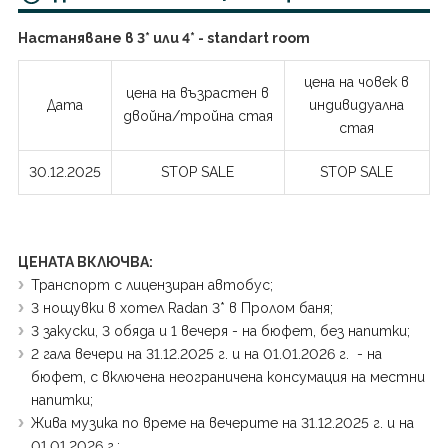
Настаняване в 3* или 4* - standart room
цена на човек в
цена на възрастен в
Дата
индивидуална
двойна/тройна стая
стая
30.12.2025
STOP SALE
STOP SALE
ЦЕНАТА ВКЛЮЧВА:
Транспорт с лицензиран автобус;
3 нощувки в хотел Radan 3* в Пролом баня;
3 закуски, 3 обяда и 1 вечеря - на бюфет, без напитки;
2 гала вечери на 31.12.2025 г. и на 01.01.2026 г. - на
бюфет, с включена неограничена консумация на местни
напитки;
Жива музика по време на вечерите на 31.12.2025 г. и на
01.01.2026 г.;