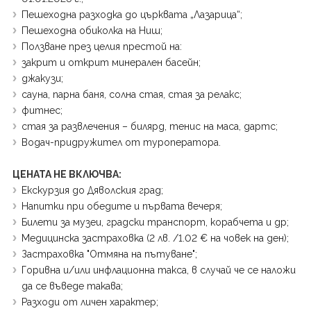
Пешеходна разходка до църквата „Лазарица“;
Пешеходна обиколка на Ниш;
Ползване през целия престой на:
закрит и открит минерален басейн;
джакузи;
сауна, парна баня, солна стая, стая за релакс;
фитнес;
стая за развлечения – билярд, тенис на маса, дартс;
Водач-придружител от туроператора.
ЦЕНАТА НЕ ВКЛЮЧВА:
Екскурзия до Дяволския град;
Напитки при обедите и първата вечеря;
Билети за музеи, градски транспорт, корабчета и др;
Медицинска застраховка (2 лв. /1.02 € на човек на ден);
Застраховка "Отмяна на пътуване";
Горивна и/или инфлационна такса, в случай че се наложи
да се въведе такава;
Разходи от личен характер;