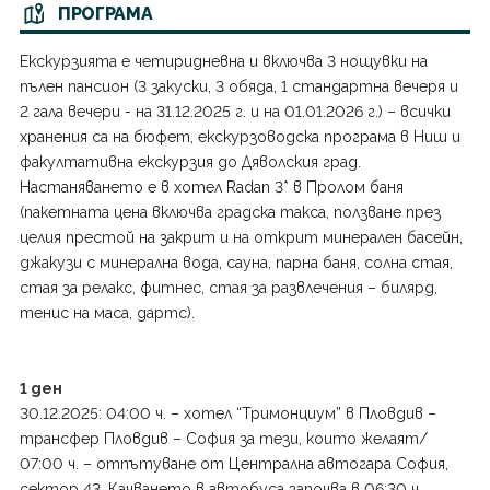
Япония
ПРОГРАМА
Екскурзията е четиридневна и включва 3 нощувки на
пълен пансион (3 закуски, 3 обяда, 1 стандартна вечеря и
2 гала вечери - на 31.12.2025 г. и на 01.01.2026 г.) – всички
хранения са на бюфет, екскурзоводска програма в Ниш и
факултативна екскурзия до Дяволския град.
Настаняването е в хотел Radan 3* в Пролом баня
(пакетната цена включва градска такса, ползване през
целия престой на закрит и на открит минерален басейн,
джакузи с минерална вода, сауна, парна баня, солна стая,
стая за релакс, фитнес, стая за развлечения – билярд,
тенис на маса, дартс).
1 ден
30.12.2025: 04:00 ч. – хотел “Тримонциум” в Пловдив –
трансфер Пловдив – София за тези, които желаят/
07:00 ч. – отпътуване от Централна автогара София,
сектор 43. Качването в автобуса започва в 06:30 ч.