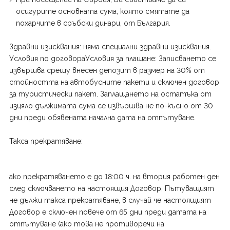
осигурите основната сума, която смятате да
похарчите в сръбски динари, от България.
Здравни изисквания: няма специални здравни изисквания.
Условия по договораУсловия за плащане: Записването се
извършва срещу внесен депозит в размер на 30% от
стойността на автобусните пакети и сключен договор
за туристически пакет. Заплащането на остатъка от
изцяло дължимата сума се извършва не по-късно от 30
дни преди обявената начална дата на отпътуване.
Такса прекратяване:
ако прекратяването е до 18:00 ч. на втория работен ден
след сключването на настоящия Договор, Пътуващият
не дължи такса прекратяване, в случай че настоящият
Договор е сключен повече от 65 дни преди датата на
отпътуване (ако това не противоречи на