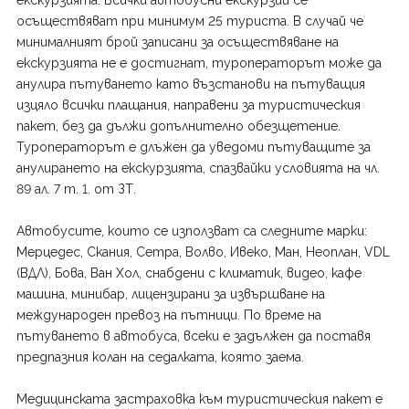
екскурзията: Всички автобусни екскурзии се
осъществяват при минимум 25 туриста. В случай че
минималният брой записани за осъществяване на
екскурзията не е достигнат, туроператорът може да
анулира пътуването като възстанови на пътуващия
изцяло всички плащания, направени за туристическия
пакет, без да дължи допълнително обезщетение.
Туроператорът е длъжен да уведоми пътуващите за
анулирането на екскурзията, спазвайки условията на чл.
89 ал. 7 т. 1. от ЗТ.
Автобусите, които се използват са следните марки:
Мерцедес, Скания, Сетра, Волво, Ивеко, Ман, Неоплан, VDL
(ВДЛ), Бова, Ван Хол, снабдени с климатик, видео, кафе
машина, минибар, лицензирани за извършване на
международен превоз на пътници. По време на
пътуването в автобуса, всеки е задължен да поставя
предпазния колан на седалката, която заема.
Медицинската застраховка към туристическия пакет е