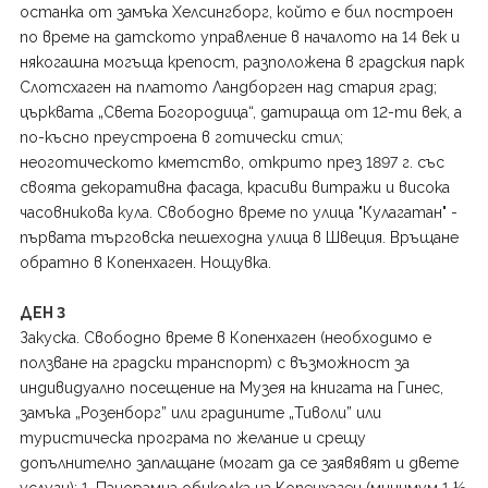
останка от замъка Хелсингборг, който е бил построен
по време на датското управление в началото на 14 век и
някогашна могъща крепост, разположена в градския парк
Слотсхаген на платото Ландборген над стария град;
църквата „Света Богородица“, датираща от 12-ти век, а
по-късно преустроена в готически стил;
неоготическото кметство, открито през 1897 г. със
своята декоративна фасада, красиви витражи и висока
часовникова кула. Свободно време по улица "Кулагатан" -
първата търговска пешеходна улица в Швеция. Връщане
обратно в Копенхаген. Нощувка.
ДЕН 3
Закуска. Свободно време в Копенхаген (необходимо е
ползване на градски транспорт) с възможност за
индивидуално посещение на Музея на книгата на Гинес,
замъка „Розенборг” или градините „Тиволи” или
туристическа програма по желание и срещу
допълнително заплащане (могат да се заявявят и двете