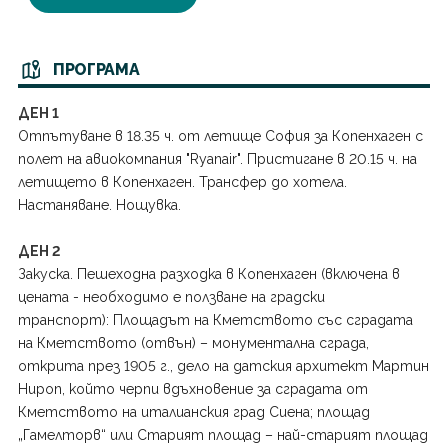
Япония
ПРОГРАМА
ДЕН 1
Отпътуване в 18.35 ч. от летище София за Копенхаген с
полет на авиокомпания "Ryanair". Пристигане в 20.15 ч. на
летището в Копенхаген. Трансфер до хотела.
Настаняване. Нощувка.
ДЕН 2
Закуска. Пешеходна разходка в Копенхаген (включена в
цената - необходимо е ползване на градски
транспорт): Площадът на Кметството със сградата
на Кметството (отвън) – монументална сграда,
открита през 1905 г., дело на датския архитект Мартин
Нироп, който черпи вдъхновение за сградата от
Кметството на италианския град Сиена; площад
„Гамелторв“ или Старият площад – най-старият площад