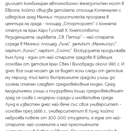
дългият комбиниран автомобилно-железопътен мост в
Европа, който свързва датската столица Копенхаген с
шведския град Малмьо: туристическа програма в
центъра на града - площад „Сторторгет” с конната
статуя на крал Карл Густав X; Кметството;
Резиденцията; църквата „Св. Петър” – най-старата
сграда в Малмьо; площад „Лила”; замъкът „Малмьохус”;
паркът „Кунгс”; паркът „Слотс”. Екскурзията продължава
към Лунд - един от най-старите градове в Швеция,
основан от датския крал Свен I Вилобради около 990 г. И
днес все още могат да се видят ясни следи от датския
му период, тъй като вътрешните градски улици до
голяма степен следват средновековния модел. Сред
калдъръмени улици и плудървени къщи средновековният
град се слива с модерни сгради и иновативна среда.
Лунд е известен днес най-вече със своя университет -
основан през 1666 г., университетът в Лунд, който
наброява повече от 300 000 студенти, е една от най-
старите, най-големите и най-престижните