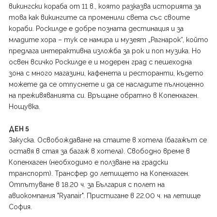
викингски кораба от 11 в., която разказва историята за
това как викингите са променили света със своите
кораби. Роскилде е добре позната дестинация и за
младите хора – тук се намира и музеят „Рагнарок“, който
предлага интерактивна изложба за рок и поп музика. Но
освен всичко Роскилде е и модерен град с пешеходна
зона с много магазини, кафенета и ресторанти, където
можете да се отпуснете и да се насладите пълноценно
на преживяванията си. Връщане обратно в Копенхаген.
Нощувка.
ДЕН 5
Закуска. Освобождаване на стаите в хотела (багажът се
оставя в стая за багаж в хотела). Свободно време в
Копенхаген (необходимо е ползване на градски
транспорт). Трансфер до летището на Копенхаген.
Отпътуване в 18.20 ч. за България с полет на
авиокомпания "Ryanair". Пристигане в 22.00 ч. на летище
София.