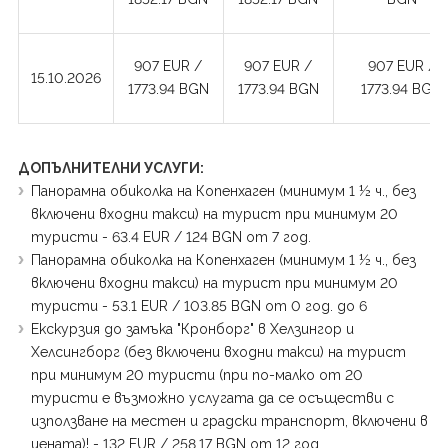
907 EUR /
907 EUR /
907 EUR /
15.10.2026
1773.94 BGN
1773.94 BGN
1773.94 BGN
ДОПЪЛНИТЕЛНИ УСЛУГИ:
Панорамна обиколка на Копенхаген (минимум 1 ½ ч., без
включени входни такси) на турист при минимум 20
туристи - 63.4 EUR / 124 BGN от 7 год.
Панорамна обиколка на Копенхаген (минимум 1 ½ ч., без
включени входни такси) на турист при минимум 20
туристи - 53.1 EUR / 103.85 BGN от 0 год. до 6
Екскурзия до замъка "Кронборг" в Хелзингор и
Хелсингборг (без включени входни такси) на турист
при минимум 20 туристи (при по-малко от 20
туристи е възможно услугата да се осъществи с
използване на местен и градски транспорт, включени в
цената)! - 132 EUR / 258.17 BGN от 12 год.