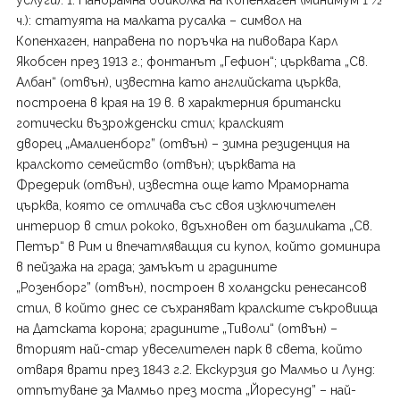
услуги): 1. Панорамна обиколка на Копенхаген (минимум 1 ½
ч.): статуята на малката русалка – символ на
Копенхаген, направена по поръчка на пивовара Карл
Якобсен през 1913 г.; фонтанът „Гефион“; църквата „Св.
Албан“ (отвън), известна като английската църква,
построена в края на 19 в. в характерния британски
готически възрожденски стил; кралският
дворец „Амалиенборг” (отвън) – зимна резиденция на
кралското семейство (отвън); църквата на
Фредерик (отвън), известна още като Мраморната
църква, която се отличава със своя изключителен
интериор в стил рококо, вдъхновен от базиликата „Св.
Петър“ в Рим и впечатляващия си купол, който доминира
в пейзажа на града; замъкът и градините
„Розенборг” (отвън), построен в холандски ренесансов
стил, в който днес се съхраняват кралските съкровища
на Датската корона; градините „Тиволи“ (отвън) –
вторият най-стар увеселителен парк в света, който
отваря врати през 1843 г.2. Екскурзия до Малмьо и Лунд:
отпътуване за Малмьо през моста „Йоресунд” – най-