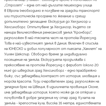
„Строгет” – една от най-дългите пешеходни улица
в Европа (необходимо е ползване на градски транспорт)
или туристическа програма по желание и срещу
допълнително заплащане: Екскурзия до Хелзингор и
Хелсингборг. Отпътуване за Хелзингор, където се
намира величествения ренесансов замък "Кронборг",
разположен в най-тясната част на протока Йоресунд.
Това е най-известният замък в Дания, включен в списъка
на ЮНЕСКО и добил популярност от пиесата „Хамлет“ на
Уилям Шекспир. Свободно време за индивидуално
посещение на замъка. Екскурзията продължава с
прекосяване на протока Йоресунд с ферибот (около 20
мин) до шведския град Хелсингборг - едно крайбрежно
бижу, със завладяващ контраст от история, иновация и
морска красота. Този очарователен град, разположен на
западния бряг на Швеция, в идиличната провинция Сконе,
има завладяваща история, която може да се открие и
почувства в добре запазения му стар град: Кулата на
замъка - крепостна кула, висока 35 метра, единствената