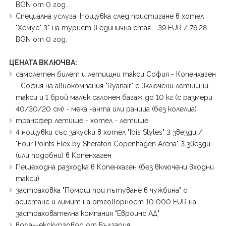
BGN от 0 год.
Специална услуга: Нощувка след пристигане в хотел
"Хемус" 3* на турист в единична стая - 39 EUR / 76.28
BGN от 0 год.
ЦЕНАТА ВКЛЮЧВА:
самолетен билет и летищни такси София - Копенхаген
- София на авиокомпания "Ryanair" с включени летищни
такси и 1 брой малък салонен багаж до 10 кг (с размери
40/30/20 см) - мека чанта или раница (без колелца)
трансфер летище - хотел - летище
4 нощувки със закуски в хотел "Ibis Styles" 3 звезди /
"Four Points Flex by Sheraton Copenhagen Arena" 3 звезди
(или подобни) в Копенхаген
Пешеходна разходка в Копенхаген (без включени входни
такси)
застраховка "Помощ при пътуване в чужбина" с
асистанс и лимит на отговорност 10 000 EUR на
застрахователна компания "Евроинс АД"
водач-екскурзовод от България