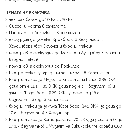
ЦЕНАТА НЕ ВКЛЮЧВА:
чекиран багаж до 10 кг ил 20 кг
Съседни места в самолета
Панорамна обиколка на Копенхаген
екскурзия до замъка "Кронборг" в Хелзингор и
Хелсинборг (без включени входни такси)
целодневна екскурзия до Малмьо и Лунд (без включени
входни такси)
полудневна екскурзия до Роскилде
Входна такса за градините "Тиволи" в Копенхаген
Входни такси за Музея на Книгата на Гинес (135 DKK;
деца от 4-11 г. - 85 DKK; деца под 4 г. - безплатно) и
замъка "Розенборг" (125 DKK; за деца под 18 г. -
безплатен вход) в Копенхаген
входни такси за замъка "Кронборг" (145 DKK, за деца до
17 г. - безплатно) в Хелзингор
Входни такси за Катедралата (70 DKK, за деца от 0 до
17 г. - безплатно) и Музеят на викингските кораби (160