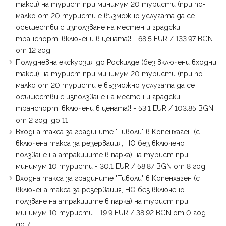
такси) на турист при минимум 20 туристи (при по-
малко от 20 туристи е възможно услугата да се
осъществи с използване на местен и градски
транспорт, включени в цената)! - 68.5 EUR / 133.97 BGN
от 12 год.
Полудневна екскурзия до Роскилде (без включени входни
такси) на турист при минимум 20 туристи (при по-
малко от 20 туристи е възможно услугата да се
осъществи с използване на местен и градски
транспорт, включени в цената)! - 53.1 EUR / 103.85 BGN
от 2 год. до 11
Входна такса за градините "Тиволи" в Копенхаген (с
включена такса за резервация, НО без включено
ползване на атракциите в парка) на турист при
минимум 10 туристи - 30.1 EUR / 58.87 BGN от 8 год.
Входна такса за градините "Тиволи" в Копенхаген (с
включена такса за резервация, НО без включено
ползване на атракциите в парка) на турист при
минимум 10 туристи - 19.9 EUR / 38.92 BGN от 0 год.
до 7