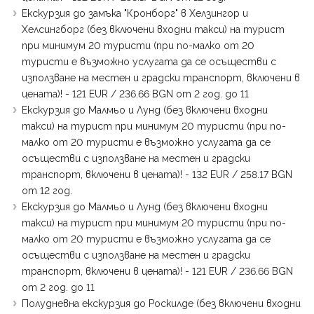
Екскурзия до замъка "Кронборг" в Хелзингор и
Хелсингборг (без включени входни такси) на турист
при минимум 20 туристи (при по-малко от 20
туристи е възможно услугата да се осъществи с
използване на местен и градски транспорт, включени в
цената)! - 121 EUR / 236.66 BGN от 2 год. до 11
Eкскурзия до Малмьо и Лунд (без включени входни
такси) на турист при минимум 20 туристи (при по-
малко от 20 туристи е възможно услугата да се
осъществи с използване на местен и градски
транспорт, включени в цената)! - 132 EUR / 258.17 BGN
от 12 год.
Eкскурзия до Малмьо и Лунд (без включени входни
такси) на турист при минимум 20 туристи (при по-
малко от 20 туристи е възможно услугата да се
осъществи с използване на местен и градски
транспорт, включени в цената)! - 121 EUR / 236.66 BGN
от 2 год. до 11
Полудневна екскурзия до Роскилде (без включени входни