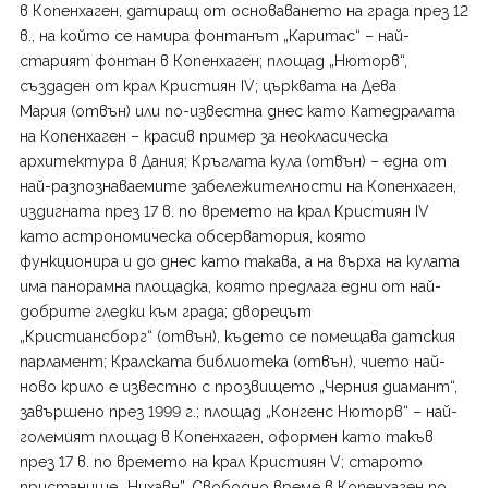
в Копенхаген, датиращ от основаването на града през 12
в., на който се намира фонтанът „Каритас“ – най-
старият фонтан в Копенхаген; площад „Нюторв“,
създаден от крал Кристиян IV; църквата на Дева
Мария (отвън) или по-известна днес като Катедралата
на Копенхаген – красив пример за неокласическа
архитектура в Дания; Кръглата кула (отвън) – една от
най-разпознаваемите забележителности на Копенхаген,
издигната през 17 в. по времето на крал Кристиян IV
като астрономическа обсерватория, която
функционира и до днес като такава, а на върха на кулата
има панорамна площадка, която предлага едни от най-
добрите гледки към града; дворецът
„Кристиансборг“ (отвън), където се помещава датския
парламент; Кралската библиотека (отвън), чието най-
ново крило е известно с прозвището „Черния диамант“,
завършено през 1999 г.; площад „Конгенс Нюторв“ – най-
големият площад в Копенхаген, оформен като такъв
през 17 в. по времето на крал Кристиян V; старото
пристанище „Нихавн”. Свободно време в Копенхаген по