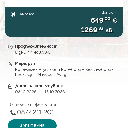
Екскурзии до Гърция
Индонезия
0877 211 201
Запитване
Екскурзии до Кипър
Цени от
Исландия
Самолет
649
.00
€
Екскурзии до Мароко
Куба
1269
.33
лв.
Екскурзии до Турция
Мавриций
Продължителност
Екскурзии до Малта
Малдиви
5
дни /
4
нощувки
Екскурзии до Португалия
Мексико
Маршрут
Копенхаген – замъкът Кронборг – Хелсингборг -
Екскурзии до Прибалтика
Непал
Роскилде - Малмьо - Лунд
Екскурзии до Румъния
САЩ
Дати на отпътуване
08.10.2026
г.,
15.10.2026
г.
Екскурзии до Франция
Перу
За повече информация
Екскурзии до Чехия
Сейшели
0877 211 201
Танзания
ЗАПИТВАНЕ