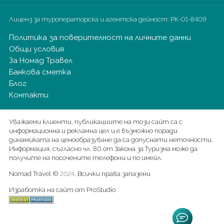
Лиценз за туроператорска и агентска дейност:
РК-01-8409
Политика за поверителност на личните данни
Общи условия
За Номад Травел
Банкова сметка
Блог
Контакти
Уважаеми клиенти, публикациите на този сайт са с
информационна и рекламна цел и е възможно поради
динамиката на ценообразуване да са допуснати неточности.
Информация, съгласно чл. 80 от Закона за Туризма може да
получите на посочените телефони и по имейл.
Nomad Travel ©
. Всички права запазени
2024
Изработка на сайт от ProStudio