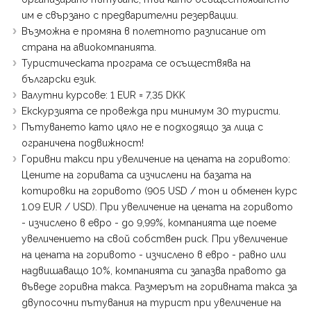
им е свързано с предварителни резервации.
Възможна е промяна в полетното разписание от
страна на авиокомпанията.
Туристическата програма се осъществява на
български език.
Валутни курсове: 1 EUR = 7,35 DKK
Екскурзията се провежда при минимум 30 туристи.
Пътуването като цяло не е подходящо за лица с
ограничена подвижност!
Горивни такси при увеличение на цената на горивото:
Цените на горивата са изчислени на базата на
котировки на горивото (905 USD / тон и обменен курс
1.09 EUR / USD). При увеличение на цената на горивото
- изчислено в евро - до 9,99%, компанията ще поеме
увеличението на свой собствен риск. При увеличение
на цената на горивото - изчислено в евро - равно или
надвишаващо 10%, компанията си запазва правото да
въведе горивна такса. Размерът на горивната такса за
двупосочни пътувания на турист при увеличение на