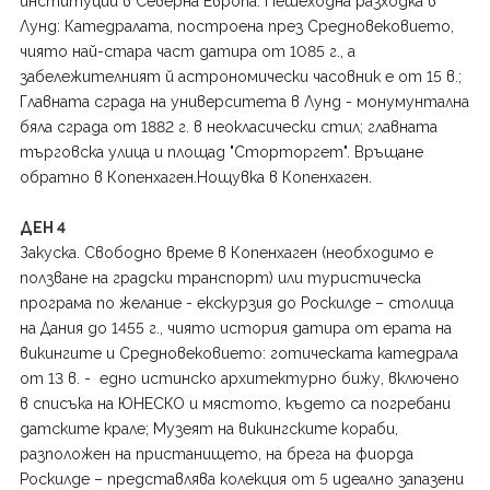
институции в Северна Европа. Пешеходна разходка в
Лунд: Катедралата, построена през Средновековието,
чиято най-стара част датира от 1085 г., а
забележителният й астрономически часовник е от 15 в.;
Главната сграда на университета в Лунд - монумунтална
бяла сграда от 1882 г. в неокласически стил; главната
търговска улица и площад "Сторторгет". Връщане
обратно в Копенхаген.Нощувка в Копенхаген.
ДЕН 4
Закуска. Свободно време в Копенхаген (необходимо е
ползване на градски транспорт) или туристическа
програма по желание - екскурзия до Роскилде – столица
на Дания до 1455 г., чиято история датира от ерата на
викингите и Средновековието: готическата катедрала
от 13 в. - едно истинско архитектурно бижу, включено
в списъка на ЮНЕСКО и мястото, където са погребани
датските крале; Музеят на викингските кораби,
разположен на пристанището, на брега на фиорда
Роскилде – представлява колекция от 5 идеално запазени