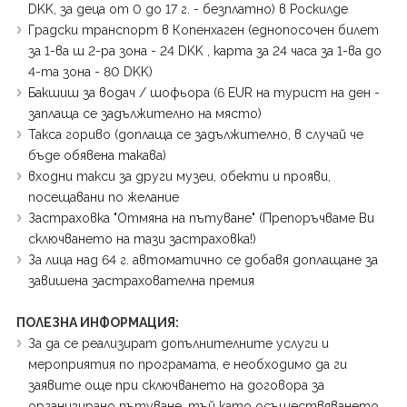
DKK, за деца от 0 до 17 г. - безплатно) в Роскилде
Градски транспорт в Копенхаген (еднопосочен билет
за 1-ва ш 2-ра зона - 24 DKK , карта за 24 часа за 1-ва до
4-та зона - 80 DKK)
Бакшиш за водач / шофьора (6 EUR на турист на ден -
заплаща се задължително на място)
Такса гориво (доплаща се задължително, в случай че
бъде обявена такава)
входни такси за други музеи, обекти и прояви,
посещавани по желание
Застраховка "Отмяна на пътуване" (Препоръчваме Ви
сключването на тази застраховка!)
За лица над 64 г. автоматично се добавя доплащане за
завишена застрахователна премия
ПОЛЕЗНА ИНФОРМАЦИЯ:
За да се реализират допълнителните услуги и
мероприятия по програмата, е необходимо да ги
заявите още при сключването на договора за
организирано пътуване, тъй като осъществяването