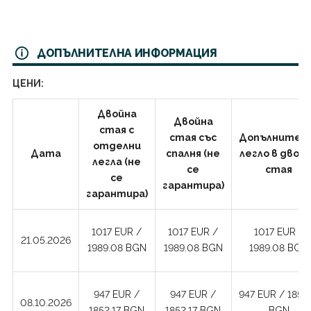
ДОПЪЛНИТЕЛНА ИНФОРМАЦИЯ
ЦЕНИ:
Двойна
Двойна
стая с
стая със
Допълнител
отделни
Дата
спалня (не
легло в двой
легла (не
се
стая
се
гарантира)
гарантира)
1017 EUR /
1017 EUR /
1017 EUR /
21.05.2026
1989.08 BGN
1989.08 BGN
1989.08 BGN
947 EUR /
947 EUR /
947 EUR / 1852.
08.10.2026
1852.17 BGN
1852.17 BGN
BGN