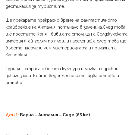
дестинация за туристите.
Ще прекарате прекрасно време на фантастичното
крайбрежие на Анталия, потънало в зеленина.След това
ще посетите Коня - бившата столица на Селджукската
империя (Най-голям по площ и население),а след това ще
бъдете насочени към мистериозната и приказната
Кападокия.
Турция – страна с богата култура и люлка на древни
цивилизации. Който веднъж я посети, идва отново и
отново.
Ден 1:
Варна – Анталия – Сиде (65 км)