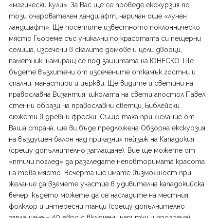
«магически кули». За Вас ще се проведе екскурзия по
този очарователен ландшафт, наричан още «лунен
ландшафт». Ще посетите известното поклонническо
място Гьореме със уникални по красотата си пещерни
селища, изсечени в скалите домове и цели дворци,
паметник, намиращ се под защитата на ЮНЕСКО. Ще
бъдете възхитени от изсечените откамък гостни и
спални, манастири и църкви. Ще видите и светини на
православна Византия: школата на свети апостол Павел,
стенни образи на православни светци, Библейски
сюжети в древни фрески. Също така при желание от
Ваша страна, ще ви бъде предложена Обзорна екскурзия
на въздушен балон над приказния пейзаж на Кападокия
(срещу допълнително заплащане). Вие ще можете от
«птичи поглед» да разгледате неповторимата красота
на това място. Вечерта ще имате възможност при
желание да вземете участие в удивителна кападокийска
вечер, където можете да се насладите на местния
фолклор и интересни танци (срещу допълнително
заплащане – 40 евро с включени напитки и програма).