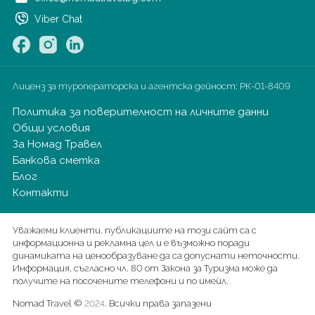
Viber Chat
Лиценз за туроператорска и агентска дейност:
РК-01-8409
Политика за поверителност на личните данни
Общи условия
За Номад Травел
Банкова сметка
Блог
Контакти
Уважаеми клиенти, публикациите на този сайт са с
информационна и рекламна цел и е възможно поради
динамиката на ценообразуване да са допуснати неточности.
Информация, съгласно чл. 80 от Закона за Туризма може да
получите на посочените телефони и по имейл.
Nomad Travel ©
. Всички права запазени
2024