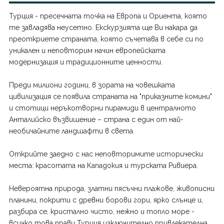
Япония
Турция - пресечната точка на Европа и Ориента, която
те завладява неусетно. Екскурзията ще Ви накара да
преоткриете страната, която съчетава в себе си по
уникален и неповторим начин европейската
модернизация и традиционните ценности.
Преди милиони години, в зората на човешката
цивилизация се появила страната на "приказните комини"
и стотици неръкотворни пирамиди в централното
Анталийско възвишение – страна с един от най-
необичайните ландшафти в света.
Открийте заедно с нас неповторимите исторически
места: красотата на Кападокия и турската Ривиера.
Невероятна природа, златни пясъчни плажове, живописни
планини, покрити с древни борови гори, ярко слънце и,
разбира се, кристално чисто, нежно и топло море -
всичко това прави Турция изключително привлекателна