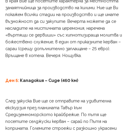
В края Вие ще посетите характерна за местността
занаятчийница за производство на килими. Ние ще Ви
покажем всички стадии на производство и ще имате
възможност да си закупите. Вечерта можете да се
насладите на мистичната церемония, наречена
«въртящи се дервиши» със хипнотизираща молитва и
божествено служение, в един от приказните керван –
сараи (срещу допълнително заплащане – 25 евро).
Връщане в хотела. Вечеря. Нощувка.
Ден 5:
Кападокия – Сиде (460 км)
След закуска Вие ще се отправите на удивителна
екскурзия през планината Тавър към
Средиземноморското крайбрежие. По пътя ще
посетите селджуски керван – сарай по Пътя на
коприната. Големите строежи с разкошно украсени