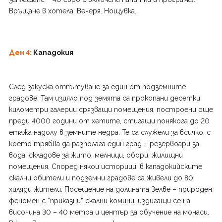
Връщане в хотела. Вечеря. Нощувка.
Ден 4:
Кападокия
След закуска отпътуване за един от подземните
градове. Там изцяло под земята са прокопани десетки
километри галерии срязващи помещения, построени още
преди 4000 години от хетите, стигащи понякога до 20
етажа надолу в земните недра. Те са служели за всичко, с
което трябва да разполага един град – резервоари за
вода, складове за жито, мелници, обори, жилищни
помещения. Според някои историци, в кападокийските
скални обители и подземни градове са живели до 80
хиляди жители. Посещение на долината Зелве – природен
феномен с “приказни” скални комини, издигащи се на
височина 30 – 40 метра и център за обучение на монаси.