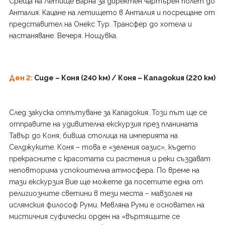
Среща на Летище Варна за директен чартърен полет до
Анталия. Кацане на летището в Анталия и посрещане от
представител на Онекс Тур. Трансфер до хотела и
настаняване. Вечеря. Нощувка.
Ден 2:
Сиде – Коня (240 км) / Коня – Кападокия (220 км)
След закуска отпътуване за Кападокия. Този път ще се
отправите на удивителна екскурзия през планината
Тавър до Коня, бивша столица на империята на
Селджуките. Коня – това е «зеления оазис», където
прекрасните с красотата си растения и реки създават
неповторима успокоителна атмосфера. По време на
тази екскурзия Вие ще можете да посетите една от
религиозните светини в тези места – мавзолея на
ислямския философ Руми. Мевляна Руми е основател на
мистичния суфически орден на «въртящите се