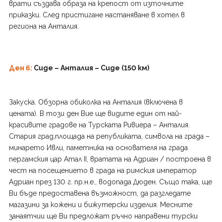
врати създава образа на крепост от източните
приказки. След пристигане настаняване в хотел в
региона на Анталия.
Ден 6:
Сиде – Анталия – Сиде (150 км)
Закуска. Обзорна обиколка на Анталия (включена в
цената). В този ден Вие ще видите един от най-
красивите градове на Турската Ривиера – Анталия.
Стария град,площада на републиката, символа на града –
минарето Ивли, паметника на основателя на града
пергамския цар Атал ІІ, вратата на Адриан / построена в
чест на посещението в града на римския император
Адриан през 130 г. пр.н.е., водопада Дюден. Също така, ще
Ви бъде предоставена възможност, да разгледате
магазини за кожени и бижутерски изделия. Месните
занаятчии ще Ви предложат ръчно направени турски