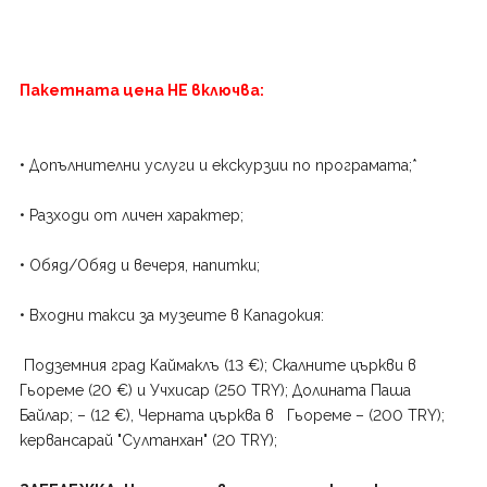
Пакетната цена НЕ включва:
• Допълнителни услуги и екскурзии по програмата;*
• Разходи от личен характер;
• Обяд/Обяд и вечеря, напитки;
• Входни такси за музеите в Кападокия:
Подземния град Каймаклъ (13 €); Скалните църкви в
Гьореме (20 €) и Учхисар (250 TRY); Долината Паша
Байлар; – (12 €), Черната църква в Гьореме – (200 TRY);
кервансарай "Султанхан" (20 TRY);