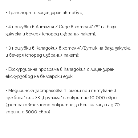
• Транспорт с лицензиран автобус;
• 4 нощувки в Анталия / Сиде в хотел 4*/5* на база
закуска и вечеря (според избрания пакет);
• 3 нощувки в Кападокия в хотел 4*/Бутик на база закуска
и вечеря (според избрания пакет);
• Екскурзионна програма в Кападокия с лицензиран
екскурзовод на български език;
• Медицинска застраховка “Помощ при пътуване в
чужбина” със ЗК „Групама“ с покритие 10 000 евро.
(застраховтелното покритие за всички лица над 70
години е 5000 Евро)