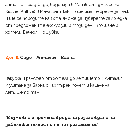
античния град Сиде, водопада в Манавгат, джамията
Кюлие (Kulliye) в Манавгат, както ще имате време за плаж
и ще се повозите на яхта. (Може да изберете само една
от предложените екскурзии в този ден). Връщане в
хотела. Вечеря. Нощувка.
Ден 8:
Сиде – Анталия – Варна
Закуска. Tрансфер от хотела до летището в Анталия.
Излитане за Варна с чартърен полет и кацане на
летището там.
*Възможна е промяна в реда на разглеждане на
забележителностите по програмата.*