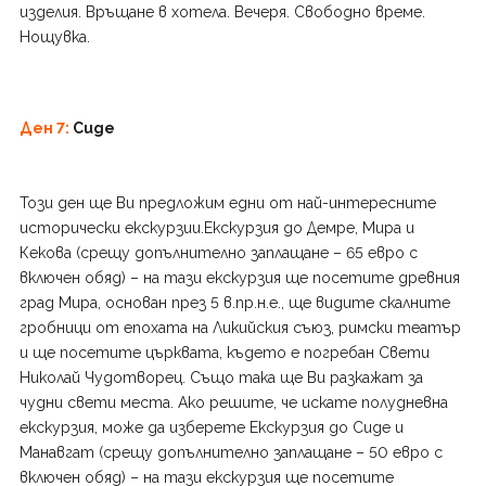
изделия. Връщане в хотела. Вечеря. Свободно време.
Нощувка.
Ден 7:
Сиде
Този ден ще Ви предложим едни от най-интересните
исторически екскурзии.Екскурзия до Демре, Мира и
Кекова (срещу допълнително заплащане – 65 евро с
включен обяд) – на тази екскурзия ще посетите древния
град Мира, основан през 5 в.пр.н.е., ще видите скалните
гробници от епохата на Ликийския съюз, римски театър
и ще посетите църквата, където е погребан Свети
Николай Чудотворец. Също така ще Ви разкажат за
чудни свети места. Ако решите, че искате полудневна
екскурзия, може да изберете Екскурзия до Сиде и
Манавгат (срещу допълнително заплащане – 50 евро с
включен обяд) – на тази екскурзия ще посетите