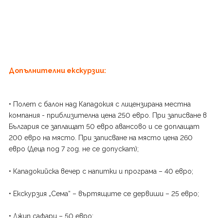
Допълнителни екскурзии:
• Полет с балон над Кападокия с лицензирана местна
компания - приблизителна цена 250 евро. При записване в
България се заплащат 50 евро авансово и се доплащат
200 евро на място. При записване на място цена 260
евро (Деца под 7 год. не се допускат);
• Кападокийска вечер с напитки и програма – 40 евро;
• Екскурзия „Сема“ – въртящите се дервиши – 25 евро;
• Джип сафари – 50 евро;