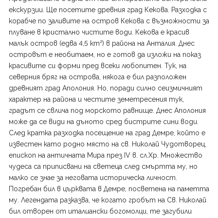
екскурзии. Ще посетите древния град Кекова. Разходка с
корабче по заливите на остров Кекова с възможности за
плуване в кристално чистите води. Кекова е красив
малък остров (едва 4,5 km²) в района на Анталия. Днес
островът е необитаем, но е готов да изложи на показ
красивите си форми пред всеки любопитен. Тук, на
северния бряг на острова, някога е бил разположен
древният град Аполония. Но, поради силно сеизмичният
характер на района и честите земетресения тук,
градът се свлича под морското равнище. Днес Аполония
може да се види на дъното сред бистрите сини води.
След кратка разходка посещение на град Демре, който е
известен като родно място на св. Николай Чудотворец,
епископ на античната Мира през IV в. сл.Хр. Множество
чудеса са приписвани на светеца след смъртта му, но
малко се знае за неговата историческа личност.
Погребан бил в църквата в Демре, посветена на паметта
му. Легендата разказва, че когато гробът на Св. Николай
бил отворен от италиански богомолци, те загубили