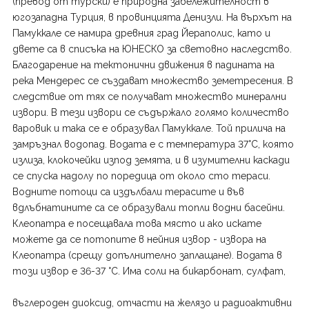
(превод от турски) е природна забележителност в
югозападна Турция, в провинцията Денизли. На върхът на
Памуккале се намира древния град Йераполис, като и
двете са в списъка на ЮНЕСКО за световно наследство.
Благодарение на тектонични движения в падината на
река Мендерес се създават множество земетресения. В
следствие от тях се получават множество минерални
извори. В тези извори се съдържало голямо количество
варовик и така се е образувал Памуккале. Той прилича на
замръзнал водопад. Водата е с температура 37°C, която
излиза, клокочейки изпод земята, и в изумителни каскади
се спуска надолу по поредица от около сто тераси.
Водните потоци са издълбали терасите и във
вдлъбнатините са се образували топли водни басейни.
Клеопатра е посещавала това място и ако искате
можете да се потопите в нейния извор - извора на
Клеопатра (срещу допълнително заплащане). Водата в
този извор е 36-37 °С. Има соли на бикарбонат, сулфат,
въглероден диоксид, отчасти на желязо и радиоактивни