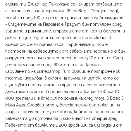
елементи. Близо над Памуккале се намират развалините
на античния град Хиераполис (в превод - Свещен град),
основан през 190 г. пр.н.е. от династията на Аталидите
- владетелите на Пергамон. Градът бил популярен сред
гърците и римляните, страдащите от кожни болести и
ревматизъм. Едно от интересните съоръжения в
Хиераполис е амфитеатъра. Първоначално той е
построен на североизток от северната порта, но е бил
разрушен от силно земетресение през 17 г. от н.е. След
земетресението през 60 г. от н.е по време на
царуването на император Тит Флавий е построен нов
театър, издълбан в склона на хълма, на изток, като се
използват и останките на ярусите на стария театър.
Днес театърът е в процес на реставрация. Побира 10
000 зрители и е втория по големина след този в Ефес в
Мала Азия. Следващото забележително съоръжение на
града е прочутият му некропол, който се простира от
северната до източната и южна част на стария град.
Повечето от всичките 1 200 гробници са изградени от