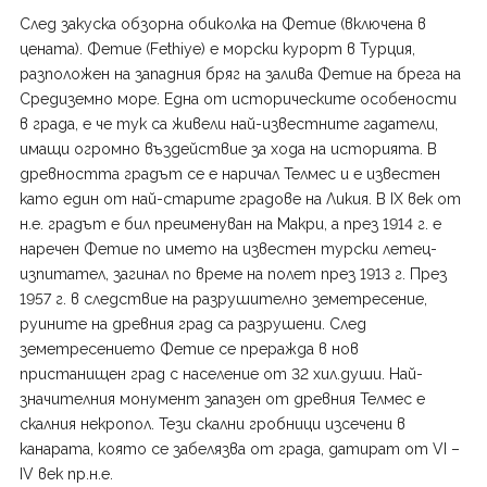
След закуска обзорна обиколка на Фетие (включена в
цената). Фетие (Fethiye) е морски курорт в Турция,
разположен на западния бряг на залива Фетие на брега на
Средиземно море. Една от историческите особености
в града, е че тук са живели най-известните гадатели,
имащи огромно въздействие за хода на историята. В
древността градът се е наричал Телмес и е известен
като един от най-старите градове на Ликия. В IX век от
н.е. градът е бил преименуван на Макри, а през 1914 г. е
наречен Фетие по името на известен турски летец-
изпитател, загинал по време на полет през 1913 г. През
1957 г. в следствие на разрушително земетресение,
руините на древния град са разрушени. След
земетресението Фетие се преражда в нов
пристанищен град с население от 32 хил.души. Най-
значителния монумент запазен от древния Телмес е
скалния некропол. Тези скални гробници изсечени в
канарата, която се забелязва от града, датират от VI –
IV век пр.н.е.