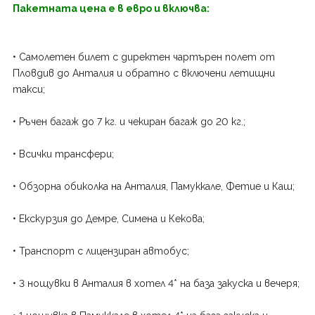
Пакетната цена е в евро и включва:
• Самолетен билет с директен чартърен полет от
Пловдив до Анталия и обратно с включени летищни
такси;
• Ръчен багаж до 7 кг. и чекиран багаж до 20 кг.;
• Всички трансфери;
• Обзорна обиколка на Анталия, Памуккале, Фетие и Каш;
• Екскурзия до Демре, Симена и Кекова;
• Транспорт с лицензиран автобус;
• 3 нощувки в Анталия в хотел 4* на база закуска и вечеря;