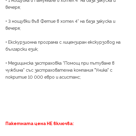
• 1 нощувка в Памуккале в хотел 4* на база закуска и
вечеря;
• 3 нощувки във Фетие в хотел 4* на база закуска и
вечеря;
• Екскурзионна програма с лицензиран екскурзовод на
български език;
• Медицинска застраховка “Помощ при пътуване в
чужбина” със застрахователна компания "Уника" с
покритие 10 000 евро и асистанс;
Пакетната цена НЕ включва: