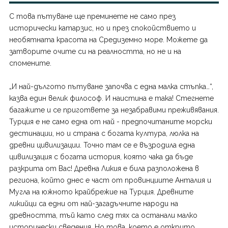
Япония
С това пътуване ще преминете не само през
исторически катарзис, но и през спокойствието и
необятната красота на Средиземно море. Можете да
затворите очите си на реалността, но не и на
спомените.
„И най-дългото пътуване започва с една малка стъпка…“,
казва един велик философ. И наистина е така! Стегнете
багажите и се пригответе за незабравими преживявания.
Турция е не само една от най - предпочитаните морски
дестинации, но и страна с богата култура, люлка на
древни цивилизации. Точно там се е възродила една
цивилизация с богата история, която чака да бъде
разкрита от Вас! Древна Ликия е била разположена в
региона, който днес е част от провинциите Анталия и
Мугла на южното крайбрежие на Турция. Древните
ликийци са едни от най-загадъчните народи на
древността, тъй като след тях са останали малко
исторически сведения. Но това, което е открито,