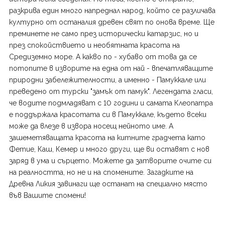
разкрива един много напреднал народ, който се различава
културно от останалия древен свят по онова време. Ще
преминете не само през исторически катарзис, но и
през спокойствието и необятната красота на
Средиземно море. А какво по - хубаво от това да се
потопите в изворите на една от най - впечатляващите
природни забележителности, а именно - Памуккале или
преведено от турски "замък от памук". Легендата гласи,
че водите подмладяват с 10 години и самата Клеопатра
е поддържала красотата си в Памуккале, където всеки
може да влезе в извора носещ нейното име. А
зашеметяващата красота на китните градчета като
Фетие, Каш, Кемер и много други, ще ви оставят с нов
заряд в ума и сърцето. Можете да затворите очите си
на реалността, но не и на спомените. Загадките на
Древна Ликия завинаги ще останат на специално място
във Вашите спомени!