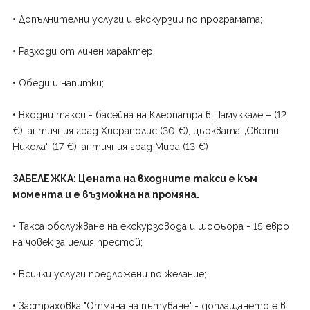
• Допълнителни услуги и екскурзии по програмата;
• Разходи от личен характер;
• Обеди и напитки;
• Входни такси - басейна на Клеопатра в Памуккале – (12
€), античния град Хиераполис (30 €), църквата „Свети
Никола“ (17 €); античния град Мира (13 €)
ЗАБЕЛЕЖКА: Цената на входните такси е към
момента и е възможна на промяна.
• Такса обслужване на екскурзовода и шофьора - 15 евро
на човек за целия престой;
• Всички услуги предложени по желание;
• Застраховка "Отмяна на пътуване" - доплащането е в