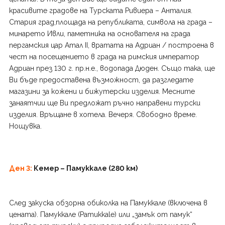
красивите градове на Турската Ривиера – Анталия.
Стария град,площада на републиката, символа на града –
минарето Ивли, паметника на основателя на града
пергамския цар Атал ІІ, вратата на Адриан / построена в
чест на посещението в града на римския император
Адриан през 130 г. пр.н.е., водопада Дюден. Също така, ще
Ви бъде предоставена възможност, да разгледате
магазини за кожени и бижутерски изделия. Месните
занаятчии ще Ви предложат ръчно направени турски
изделия. Връщане в хотела. Вечеря. Свободно време.
Нощувка.
Д
ен 3:
Кемер – Памуккале (280 км)
След закуска обзорна обиколка на Памуккале (включена в
цената). Памуккале (Pamukkale) или „замък от памук“