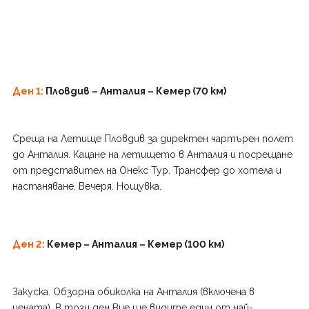
Д
ен 1:
Пловдив – Анталия – Кемер (70 км)
Среща на Летище Пловдив за директен чартърен полет
до Анталия. Кацане на летището в Анталия и посрещане
от представител на Онекс Тур. Трансфер до хотела и
настаняване. Вечеря. Нощувка.
Д
ен 2:
Кемер – Анталия – Кемер (100 км)
Закуска. Обзорна обиколка на Анталия (включена в
цената). В този ден Вие ще видите един от най-