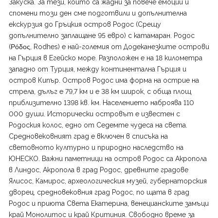
Закуска. За тези, които са жадни за повече емоции и
спомени този ден сме подготвили и допълнителна
екскурзия до Гръцкия остров Родос (Срещу
допълнително заплащане 95 евро) с катамаран. Родос
(Ρόδος, Rodhes) е най-големия от Додеканезките острови
на Гърция в Егейско море. Разположен е на 18 километра
западно от Турция, между континентална Гърция и
остров Кипър. Остров Родос има форма на острие на
стрела, дълъг е 79,7 км и е 38 км широк, с обща площ
приблизително 1398 кв. км. Населението наброява 110
000 души. Исторически островът е известен с
Родоския колос, едно от Седемте чудеса на света.
Средновековният град е включен в списъка на
световното културно и природно наследство на
ЮНЕСКО. Важни паметници на остров Родос са Акропола
в Линдос, Акропола в град Родос, древните градове
Ялисос, Камирос, археологическия музей, губернаторския
дворец, средновековния град Родос, по щата в град
Родос и приюта Света Екатерина, венецианските замъци
край Монолитос и край Критиния. Свободно време за