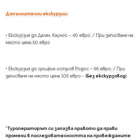
Допълнителни екскурзии:
• Екскурзия до Далян, Каунос – 40 евро; / При записване на
място цена 50 евро
• Екскурзия до гръцкия остров Родос – 95 евро; / При
записване на място цена 105 евро - (
Без екскурзовод
)
*Туроператорът си запазва правото да прави
промени в последователността на провежданите