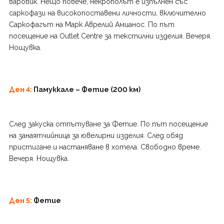
варовик. Нещо повече, некрополът е изпълнен със
саркофази на високопоставени личности, включително
Саркофагът на Марк Аврелий Амианос. По път
посещение на Outlet Centre за текстилни изделия. Вечеря.
Нощувка.
Д
ен 4:
Памуккале – Фетие (200 км)
След закуска отпътуване за Фетие. По път посещение
на занаятчийница за ювелирни изделия. След обяд
пристигане и настаняване в хотела. Свободно време.
Вечеря. Нощувка.
Д
ен 5:
Фетие