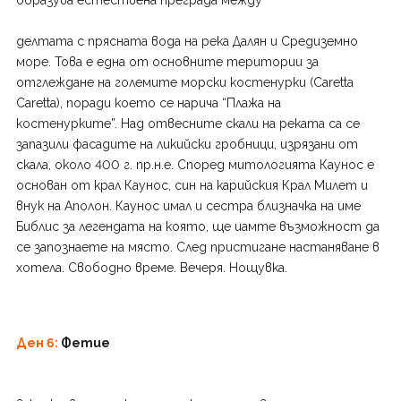
образува естествена преграда между
делтата с прясната вода на река Далян и Средиземно
море. Това е една от основните територии за
отглеждане на големите морски костенурки (Caretta
Caretta), пoради което се нарича “Плажа на
костенурките”. Над отвесните скали на реката са се
запазили фасадите на ликийски гробници, изрязани от
скала, около 400 г. пр.н.е. Според митологията Каунос е
основан от крал Каунос, син на карийския Крал Милет и
внук на Аполон. Каунос имал и сестра близначка на име
Библис за легендата на която, ще иамте възможност да
се запознаете на място. След пристигане настаняване в
хотела. Свободно време. Вечеря. Нощувка.
Д
ен 6:
Фетие