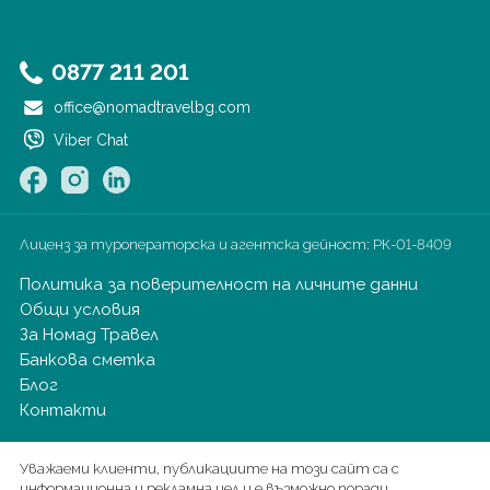
0877 211 201
office@nomadtravelbg.com
Viber Chat
Лиценз за туроператорска и агентска дейност:
РК-01-8409
Политика за поверителност на личните данни
Общи условия
За Номад Травел
Банкова сметка
Блог
Контакти
Уважаеми клиенти, публикациите на този сайт са с
информационна и рекламна цел и е възможно поради