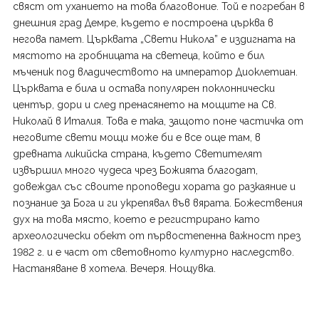
свяст от уханието на това благовоние. Той е погребан в
днешния град Демре, където е построена църква в
негова памет. Църквата „Свети Никола” е издигната на
мястото на гробницата на светеца, който е бил
мъченик под владичеството на император Диоклетиан.
Църквата е била и остава популярен поклоннически
център, дори и след пренасянето на мощите на Св.
Николай в Италия. Това е така, защото поне частичка от
неговите свети мощи може би е все още там, в
древната ликийска страна, където Светителят
извършил много чудеса чрез Божията благодат,
довеждал със своите проповеди хората до разкаяние и
познание за Бога и ги укрепявал във вярата. Божествения
дух на това място, което е регистрирано като
археологически обект от първостепенна важност през
1982 г. и е част от световното културно наследство.
Настаняване в хотела. Вечеря. Нощувка.