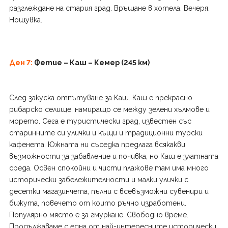
разглеждане на стария град. Връщане в хотела. Вечеря.
Нощувка.
Д
ен 7:
Фетие – Каш – Кемер (245 км)
След закуска отпътуване за Каш. Каш е прекрасно
рибарско селище, намиращо се между зелени хълмове и
морето. Сега е туристически град, известен със
старинните си улички и къщи и традиционни турски
кафенета. Южната ни съседка предлага всякакви
възможности за забавление и почивка, но Каш е златната
среда. Освен спокойни и чисти плажове там има много
исторически забележителности и малки улички с
десетки магазинчета, пълни с всевъзможни сувенири и
бижута, повечето от които ръчно изработени.
Популярно място е за гмуркане. Свободно време.
Продължаваме с една от най-интересните исторически