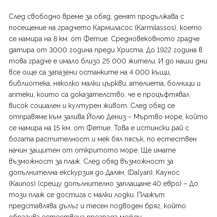
След свободно време за обяд, денят продължава с
посещение на градчето Кармиласос (Karmilassos), коeто
се намира на 8 км. от Фетие. Средновековното градче
датира от 3000 година преди Христа. До 1922 година в
това градче е имало близо 25 000 жители. И до наши дни
все още са запазени останките на 4 000 къщи,
библиотека, няколко малки църкви, ателиета, болници и
аптеки, които са доказателство, че е процъфтявал
висок социален и културен живот. След обяд се
отправяме към залива Йолю Дениз – Мъртво море, който
се намира на 15 км. от Фетие. Това е истински рай с
богата растителност и мек бял пясък, по естествен
начин защитен от откритото море. Ще имате
възможност за плаж. След обяд възможност за
допълнителна екскурзия до Далян, (Dalyan), Каунос
(Kaunos) (срещу допълнително заплащане 40 евро) – До
този плаж се достига с малки лодки. Плажът
представлява дълъг и тесен подводен бряг, който